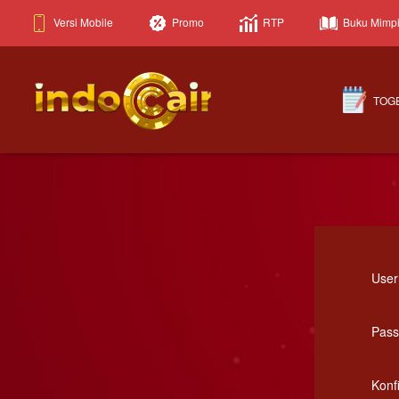
Versi Mobile
Promo
RTP
Buku Mimp
TOG
Use
Pass
Konf