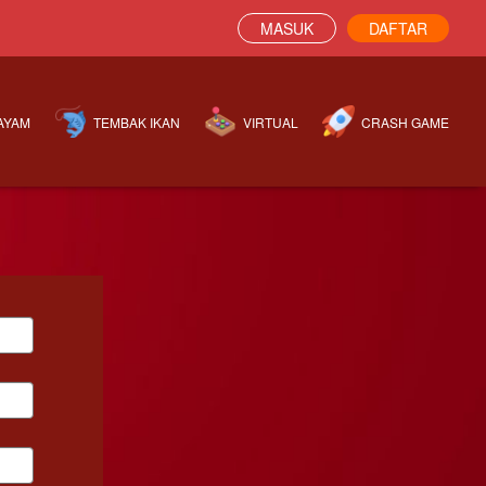
MASUK
DAFTAR
AYAM
TEMBAK IKAN
VIRTUAL
CRASH GAME