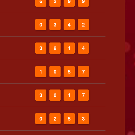
6
2
9
9
0
3
4
2
3
8
1
4
1
0
5
7
3
0
1
7
0
2
5
3