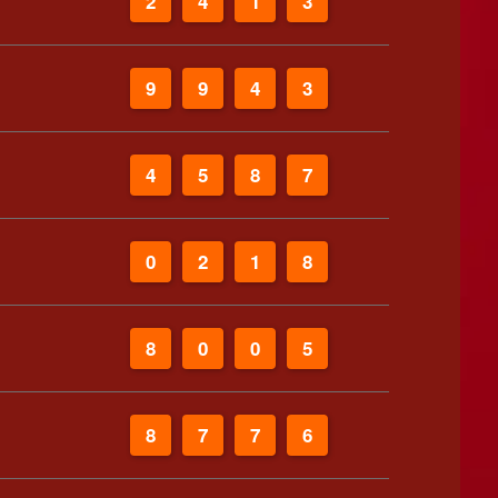
2
4
1
3
9
9
4
3
4
5
8
7
0
2
1
8
8
0
0
5
8
7
7
6