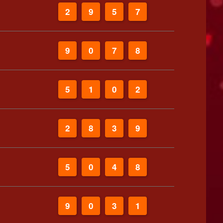
2
9
5
7
9
0
7
8
5
1
0
2
2
8
3
9
5
0
4
8
9
0
3
1