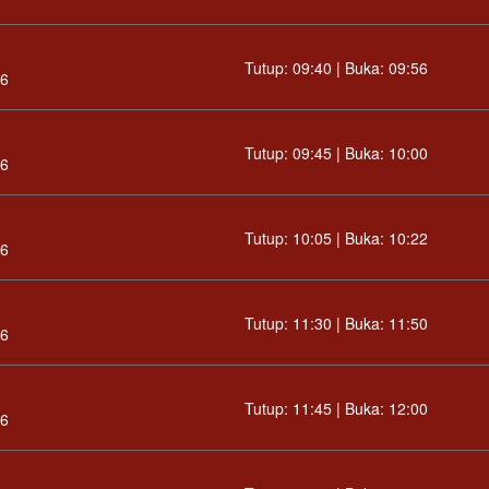
Tutup: 09:40 | Buka: 09:56
26
Tutup: 09:45 | Buka: 10:00
26
Tutup: 10:05 | Buka: 10:22
26
Tutup: 11:30 | Buka: 11:50
26
Tutup: 11:45 | Buka: 12:00
26