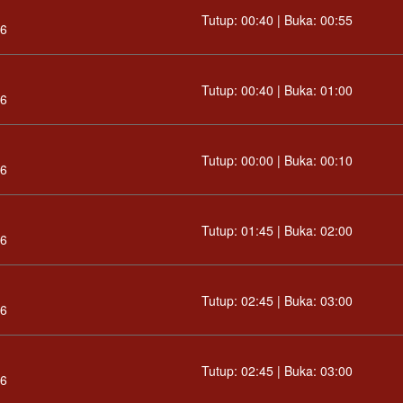
Tutup: 00:40 | Buka: 00:55
26
Tutup: 00:40 | Buka: 01:00
26
Tutup: 00:00 | Buka: 00:10
26
Tutup: 01:45 | Buka: 02:00
26
Tutup: 02:45 | Buka: 03:00
26
Tutup: 02:45 | Buka: 03:00
26