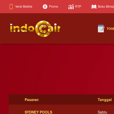
Versi Mobile
Promo
RTP
Buku Mimp
TOG
Pasaran
Tanggal
SYDNEY POOLS
Sabtu