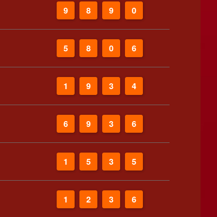
9
8
9
0
5
8
0
6
1
9
3
4
6
9
3
6
1
5
3
5
1
2
3
6